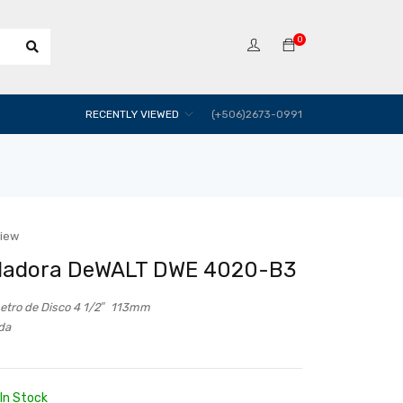
0
RECENTLY VIEWED
(+506)2673-0991
view
ladora DeWALT DWE 4020-B3
etro de Disco 4 1/2″ 113mm
da
In Stock