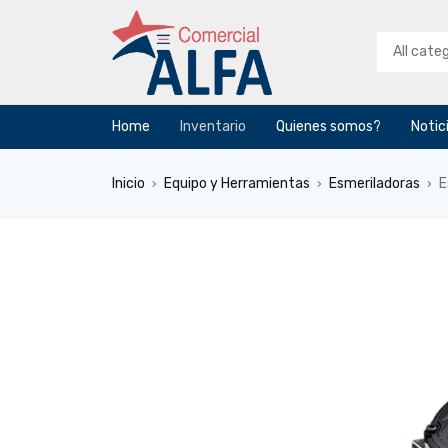
Home
Inventario
Quienes somos?
Notic
Inicio
Equipo y Herramientas
Esmeriladoras
E
›
›
›