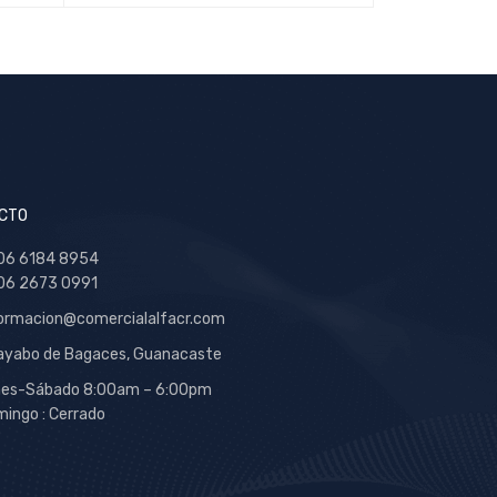
CTO
06 6184 8954
06 2673 0991
ormacion@comercialalfacr.com
yabo de Bagaces, Guanacaste
nes-Sábado 8:00am – 6:00pm
ingo : Cerrado