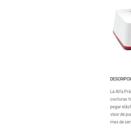
DESCRIPCI
La Alfa Prá
costuras tu
pegar elást
visor de pu
mes de ser