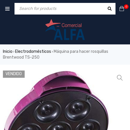
0
Inicio
Electrodomésticos
Máquina para hacer rosquillas
›
›
Brentwood TS-250
VENDIDO