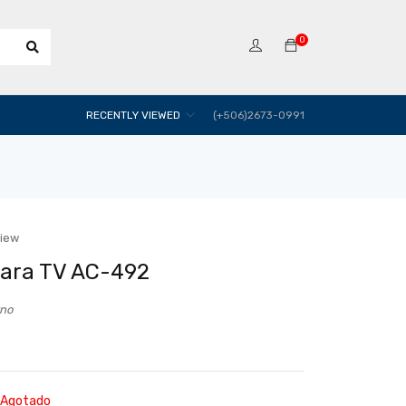
0
RECENTLY VIEWED
(+506)2673-0991
view
ara TV AC-492
rno
Agotado