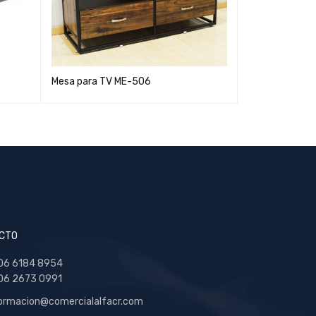
Mesa para TV ME-506
Mesa para TV
CTO
06 6184 8954
06 2673 0991
ormacion@comercialalfacr.com