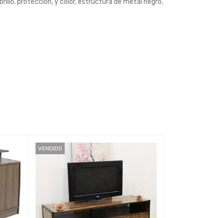
illo, protección, y color, estructura de metal negro,
VENDIDO