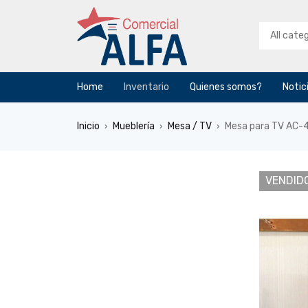
Home
Inventario
Quienes somos?
Notic
Inicio
Mueblería
Mesa / TV
Mesa para TV AC-
›
›
›
VENDID