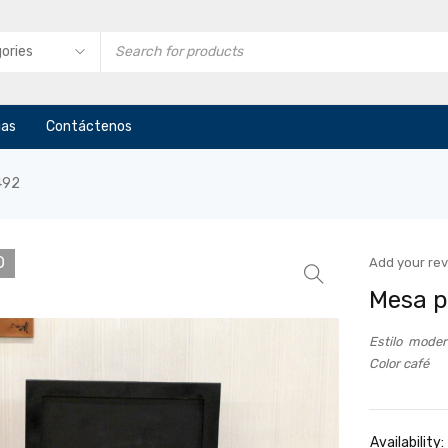
ias
Contáctenos
492
O
Add your re
Mesa p
Estilo mode
Color café
Availability: