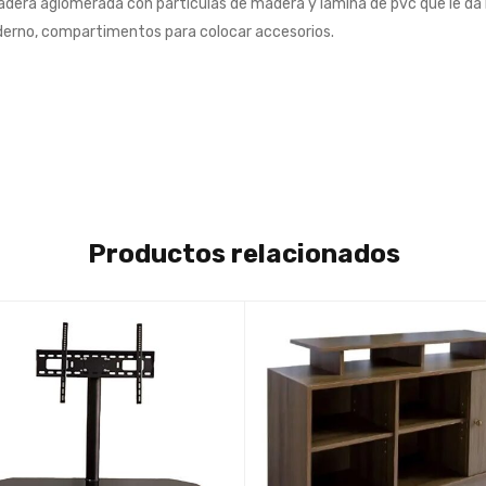
dera aglomerada con partículas de madera y lamina de pvc que le da br
erno, compartimentos para colocar accesorios.
Productos relacionados