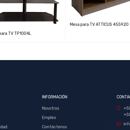
Mesa para TV ATTICUS 455920
para TV TP1004L
INFORMACIÓN
CONTA
Nosotros
+5
+5
Empleo
inf
idad
Contáctenos