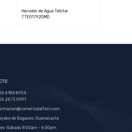
Hervidor de Agua Telstar
Procesador de
TTE017920MD
FP4200B
CTO
06 6184 8954
06 2673 0991
ormacion@comercialalfacr.com
yabo de Bagaces, Guanacaste
nes-Sábado 8:00am – 6:00pm