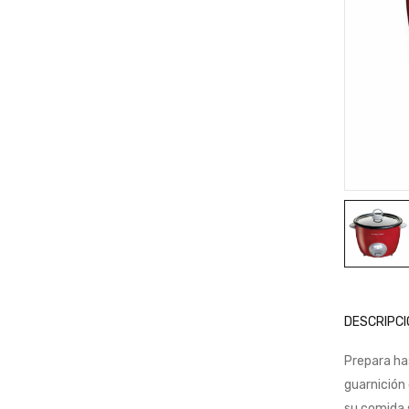
DESCRIPCI
Prepara has
guarnición
su comida 