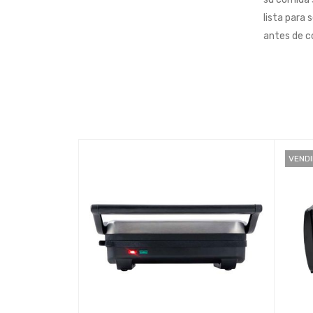
lista para 
antes de co
VEND