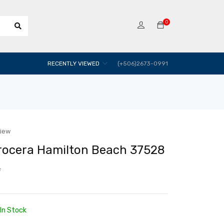
0
RECENTLY VIEWED
(+506)2673-0991
view
rrocera Hamilton Beach 37528
In Stock