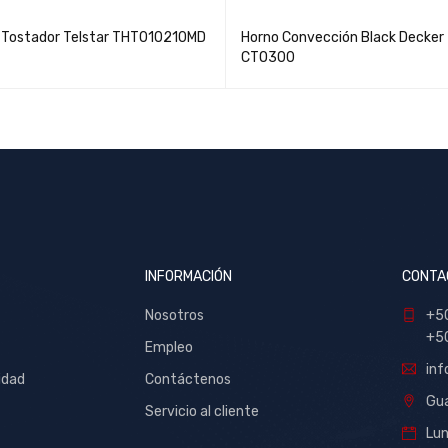
 Tostador Telstar THT010210MD
Horno Convección Black Decker
CTO300
INFORMACIÓN
CONTA
Nosotros
+5
+5
Empleo
inf
idad
Contáctenos
Gua
Servicio al cliente
Lu