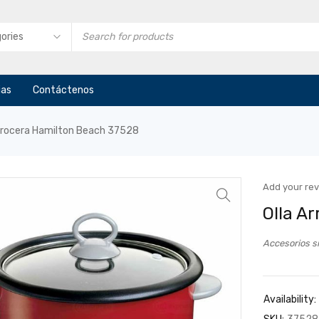
ias
Contáctenos
Arrocera Hamilton Beach 37528
Add your re
Olla A
Accesorios si
Availability: