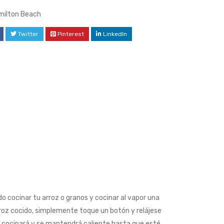
milton Beach
Twitter
Pinterest
LinkedIn
o cocinar tu arroz o granos y cocinar al vapor una
rroz cocido, simplemente toque un botón y relájese
 cocinará y se mantendrá caliente hasta que esté