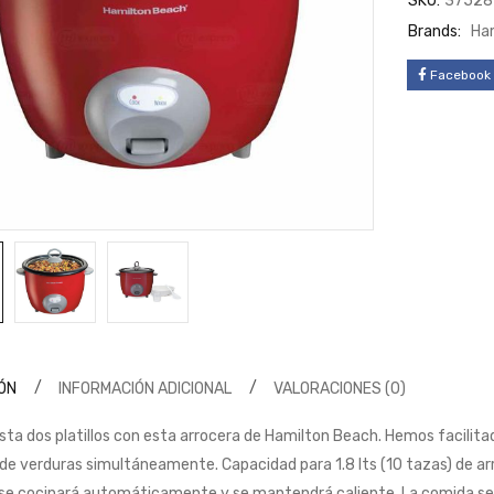
SKU:
37528
Brands:
Ha
Facebook
ÓN
INFORMACIÓN ADICIONAL
VALORACIONES (0)
ta dos platillos con esta arrocera de Hamilton Beach. Hemos facilitad
 de verduras simultáneamente. Capacidad para 1.8 lts (10 tazas) de a
se cocinará automáticamente y se mantendrá caliente. La comida se