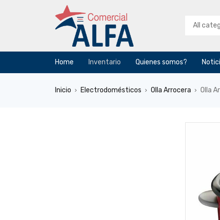
Home
Inventario
Quienes somos?
Notic
Inicio
Electrodomésticos
Olla Arrocera
Olla 
›
›
›