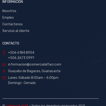
INFORMACIÓN
Nosotros
Empleo
Contáctenos
Servicio al cliente
CONTACTO
+506 6184 8954
+506 2673 0991
informacion@comercialalfacr.com
Guayabo de Bagaces, Guanacaste
Lunes-Sábado 8:00am – 6:00pm
Domingo : Cerrado
©
Comercial ALFA
– Todos los derechos reservados 2021