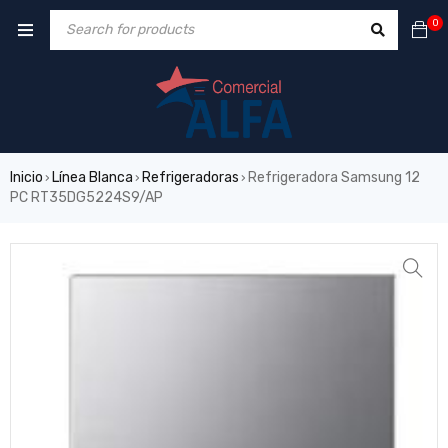
0
Inicio
Línea Blanca
Refrigeradoras
Refrigeradora Samsung 12
›
›
›
PC RT35DG5224S9/AP