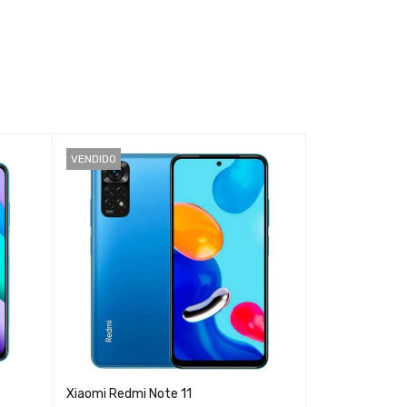
VENDIDO
VENDIDO
Xiaomi Redmi Note 11
Laptop HP 1