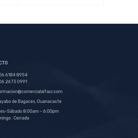
CTO
06 6184 8954
06 2673 0991
ormacion@comercialalfacr.com
yabo de Bagaces, Guanacaste
nes-Sábado 8:00am – 6:00pm
ingo : Cerrado