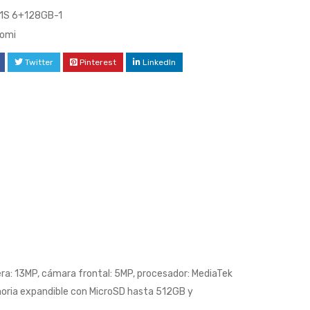
1S 6+128GB-1
aomi
Twitter
Pinterest
LinkedIn
era: 13MP, cámara frontal: 5MP, procesador: MediaTek
moria expandible con MicroSD hasta 512GB y