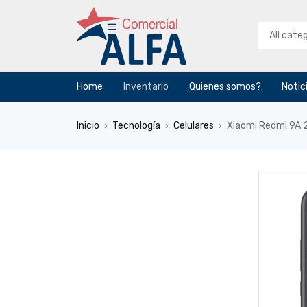
Home
Inventario
Quienes somos?
Notic
Inicio
Tecnología
Celulares
Xiaomi Redmi 9A
›
›
›