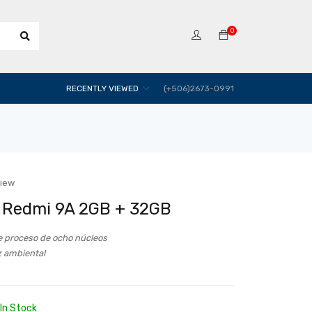
0
RECENTLY VIEWED
(+506)2673-0991
view
 Redmi 9A 2GB + 32GB
e proceso de ocho núcleos
z ambiental
In Stock