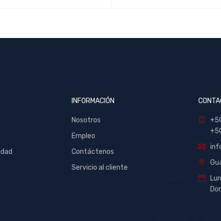
INFORMACIÓN
CONTA
Nosotros
+5
+5
Empleo
inf
idad
Contáctenos
Gua
Servicio al cliente
Lu
Dom