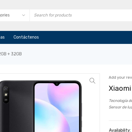
ias
Contáctenos
 2GB + 32GB
Add your re
Xiaomi
Tecnología d
Sensor de lu
Availability: