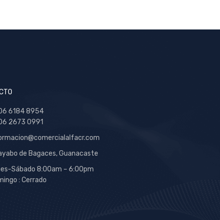
CTO
06 6184 8954
06 2673 0991
ormacion@comercialalfacr.com
yabo de Bagaces, Guanacaste
nes-Sábado 8:00am – 6:00pm
ingo : Cerrado