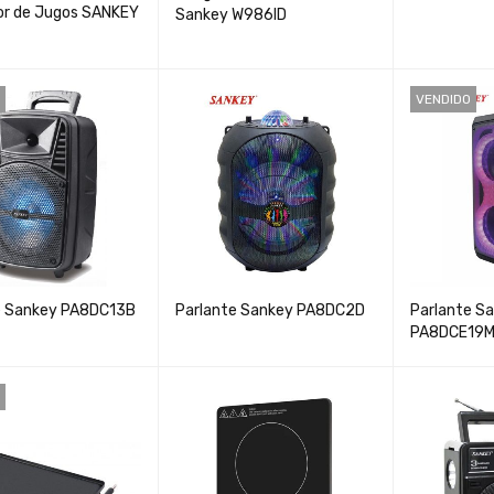
or de Jugos SANKEY
Sankey W986ID
VENDIDO
e Sankey PA8DC13B
Parlante Sankey PA8DC2D
Parlante S
PA8DCE19