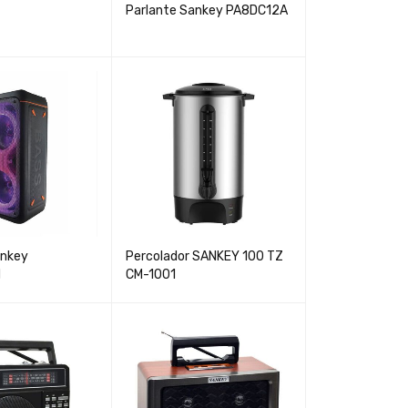
Parlante Sankey PA8DC12A
ankey
Percolador SANKEY 100 TZ
M
CM-1001