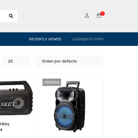
0
RECENTLY VIEWED
(+506)2673-0991
20
Orden por defecto
VENDIDO
ankey
M