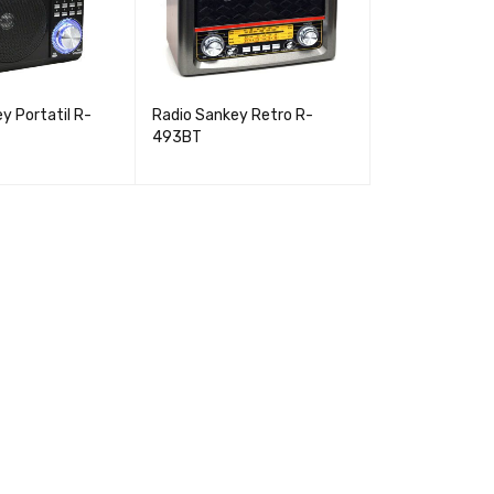
y Portatil R-
Radio Sankey Retro R-
493BT