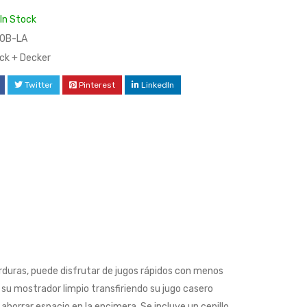
In Stock
0B-LA
ck + Decker
Twitter
Pinterest
LinkedIn
verduras, puede disfrutar de jugos rápidos con menos
a su mostrador limpio transfiriendo su jugo casero
ahorrar espacio en la encimera. Se incluye un cepillo