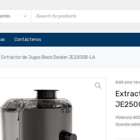
ias
Contáctenos
Extractor de Jugos Black Decker JE2500B-LA
Add your re
Extrac
JE250
Potencia 400
Guarda cable