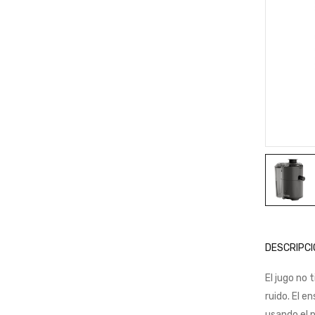
DESCRIPCI
El jugo no 
ruido. El e
usando el p