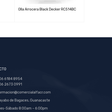
Olla Arrocera Black Decker RC514BC
Olla Cocimien
33184
CTO
06 6184 8954
06 2673 0991
ormacion@comercialalfacr.com
yabo de Bagaces, Guanacaste
nes-Sábado 8:00am – 6:00pm