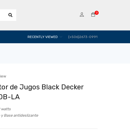
0
RECENTLY VIEWED
(+506)2673-0991
view
tor de Jugos Black Decker
0B-LA
 watts
 y
Base antideslizante