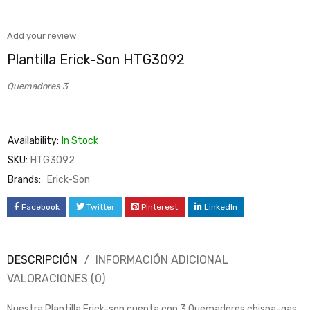
Add your review
Plantilla Erick-Son HTG3092
Quemadores 3
Availability:
In Stock
SKU:
HTG3092
Brands:
Erick-Son
Facebook
Twitter
Pinterest
LinkedIn
DESCRIPCIÓN
INFORMACIÓN ADICIONAL
VALORACIONES (0)
Nuestra Plantilla Erick-son cuenta con 3 Quemadores chispa-gas